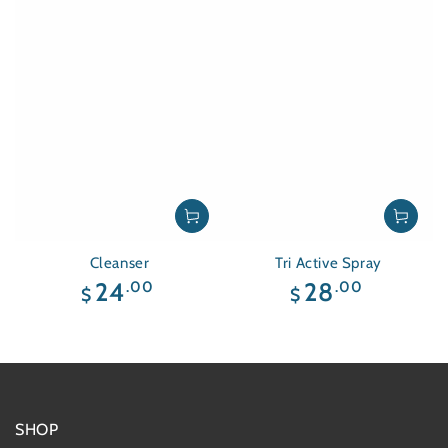
Cleanser
Tri Active Spray
Precio
Precio
.00
.00
24
28
$
$
regular
regular
SHOP