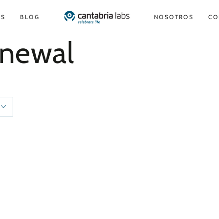
AS
BLOG
NOSOTROS
CO
newal
Comfort
Retinol
Cream
Serum
(0.2%
Retinol
Puro)