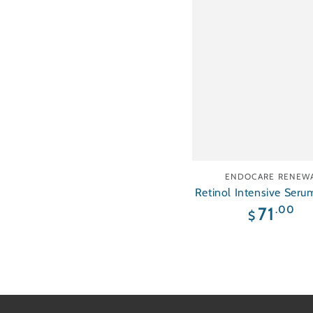
Línea
ENDOCARE RENEW
Retinol Intensive Ser
Retinol Puro)
Precio
.00
71
$
regular