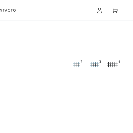
Iniciar
Carrito
NTACTO
sesión
2
3
4