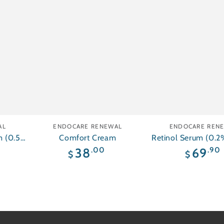
Línea
Línea
AL
ENDOCARE RENEWAL
ENDOCARE REN
um (0.5%
Comfort Cream
Retinol Serum (0.2
Puro)
Precio
Preci
.00
.90
38
69
$
$
regular
regula