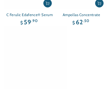
C Ferulic Edafence® Serum
Ampollas Concentrate
Precio
Precio
.90
.50
59
62
$
$
regular
regular