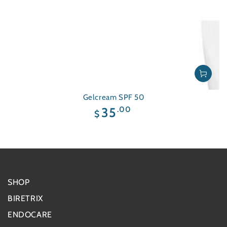
Gelcream SPF 50
Precio
.00
35
$
regular
SHOP
BIRETRIX
ENDOCARE