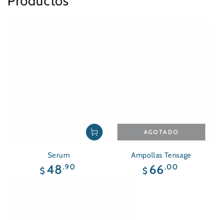
Productos
AGOTADO
Serum
Ampollas Tensage
Precio
Precio
.90
.00
48
66
$
$
regular
regular