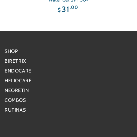
Water Gel SPF 50+
Precio
.00
31
$
regular
SHOP
BIRETRIX
ENDOCARE
HELIOCARE
NEORETIN
COMBOS
RUTINAS